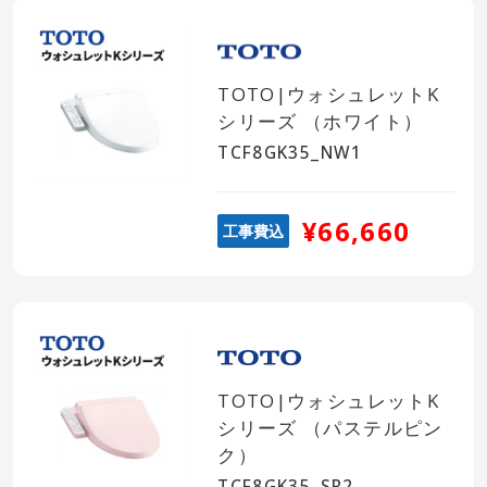
TOTO|ウォシュレットK
条件を指定して探す
シリーズ （ホワイト）
TCF8GK35_NW1
カテゴリ
¥66,660
工事費込
全商品を見る
温水洗浄便座"トイレ室内 コンセン
ト"
必須
TOTO|ウォシュレットK
シリーズ （パステルピン
ク）
あり
なし
TCF8GK35_SR2