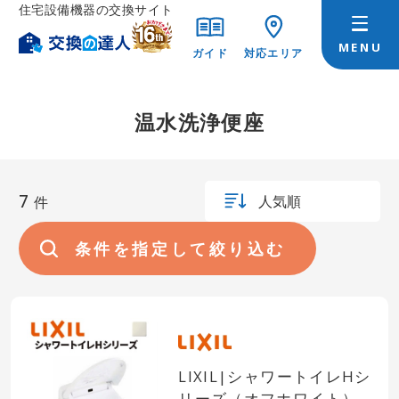
住宅設備機器の交換サイト
ガイド
対応エリア
温水洗浄便座
7
人気順
件
条件を指定して絞り込む
LIXIL|シャワートイレHシ
リーズ（オフホワイト）