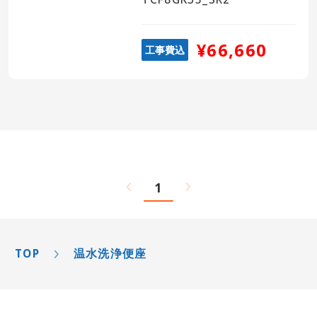
温水洗浄便座メーカー
¥66,660
工事費込
すべて
TOTO
LIXIL
1
Panasonic
TOSHIBA
温水洗浄便座リモコン
TOP
温水洗浄便座
すべて
壁リモコン