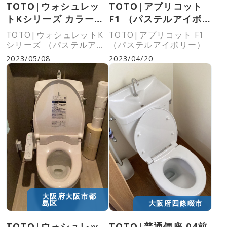
TOTO|ウォシュレッ
TOTO|アプリコット
トKシリーズ カラー：
F1 （パステルアイボリ
パステルアイボリ
ー）|TCF4713R
TOTO|ウォシュレットK
TOTO|アプリコット F1
ー|TCF8GK35#SC1
シリーズ （パステルアイ
（パステルアイボリー）
ボリー）
2023/05/08
2023/04/20
大阪府大阪市都
島区
大阪府四條畷市
TOTO|ウォシュレッ
TOTO|普通便座 04前