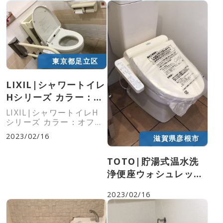
東京都足立区
LIXIL|シャワートイレ
Hシリーズ カラー：オ
フホワイト|CW-H42
LIXIL|シャワートイレH
シリーズ カラー：オフホ
ワイト|CW-H42#BN8
2023/02/16
滋賀県彦根市
現在お使いの商品（品番）から候補を
TOTO|貯湯式温水洗
探す
浄便座ウォシュレット
Kシリーズ|TCF8GK33
2023/02/16