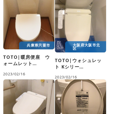
温水洗浄便座
蛇口
給湯器
大阪府大阪市北
兵庫県宍粟市
区
TOTO|暖房便座 ウ
TOTO|ウォシュレッ
便器左側の下あたりに記載されていま
ォームレット
ト Kシリー
す。
S|TCF116
ズ|TCF8GK34
2023/02/16
2023/02/16