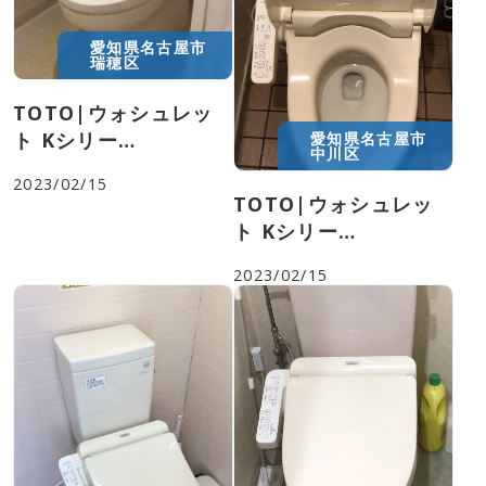
本体もしくはシールに、品番・ガスの種
便座の蓋の裏側に記載されています。
類が記載されています。
愛知県名古屋市
瑞穂区
TOTO|ウォシュレッ
ト Kシリー
愛知県名古屋市
中川区
ズ|TCF8GK34
2023/02/15
TOTO|ウォシュレッ
ト Kシリー
ズ|TCF8GK34
2023/02/15
蛇口の根本等にシールが貼られていま