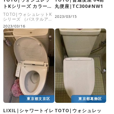
トKシリーズ カラー：
丸便座|TC300#NW1
パステルアイボリ
TOTO|ウォシュレットK
2023/03/15
ー|TCF8GK35#SC1
シリーズ （パステルアイ
ボリー）
2023/03/16
東京都文京区
東京都葛飾区
LIXIL|シャワートイレ
TOTO|ウォシュレッ