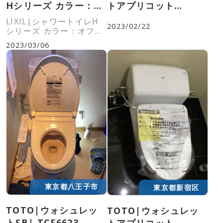
Hシリーズ カラー：オ
トアプリコット
フホワイト|CW-
F1|TCF4713R
LIXIL|シャワートイレH
2023/02/22
H42#BN8
シリーズ カラー：オフホ
ワイト|CW-H42#BN8
2023/03/06
東京都八王子市
東京都新宿区
TOTO|ウォシュレッ
TOTO|ウォシュレッ
トSB| TCF6623