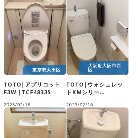
現在お使いの商品「AAA123」で検索
検索結果：AAA123 , AAA124 , AAA125
大阪府大阪市西
東京都大田区
区
表示された商品は、交換可能な商品です。
TOTO|アプリコット
TOTO|ウォシュレッ
F3W |TCF4833S
トKMシリー
ズ|TCF8GM34
品番の確認方法
2023/02/16
2023/02/16
※取扱説明書をお持ちであれば、そちらから確認する
ことも可能です。
トイレ