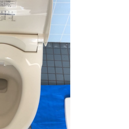
の商品（品番）から候補を探す
現在お使いの商品「AAA123」で検索
検索結果：AAA123 , AAA124 , AAA125
表示された商品は、交換可能な商品です。
の確認方法