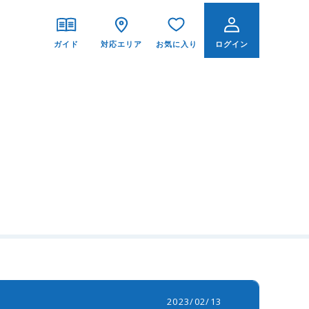
ガイド
対応エリア
お気に入り
ログイン
ご利用ガイド
交換の達人が選ばれる理由
交換の達人の保証とは？
工事価格表
よくあるご質問
2023/02/13