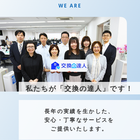
WE ARE
現在お使いの商品「AAA123」で検索
検索結果：AAA123 , AAA124 , AAA125
表示された商品は、交換可能な商品です。
私たちが「交換の達人」です！
品番の確認方法
長年の実績を生かした、
※取扱説明書をお持ちであれば、そちらから確認する
ことも可能です。
安心・丁寧なサービスを
ご提供いたします。
トイレ