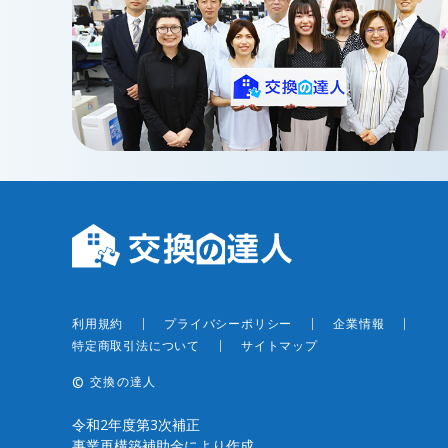
本体もし
便座の蓋
利用規約
プライバシーポリシー
企業情報
特定商取引法について
サイトマップ
©︎
交換の達人
令和2年度第3次補正
事業再構築補助金により作成