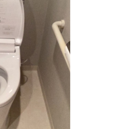
の商品（品番）から候補を探す
現在お使いの商品「AAA123」で検索
検索結果：AAA123 , AAA124 , AAA125
表示された商品は、交換可能な商品です。