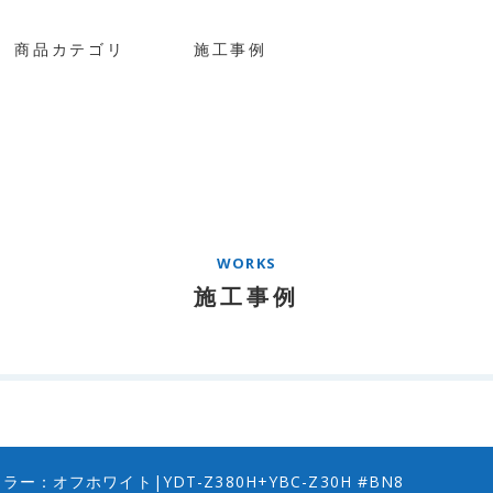
商品カテゴリ
施工事例
WORKS
施工事例
ー：オフホワイト|YDT-Z380H+YBC-Z30H #BN8