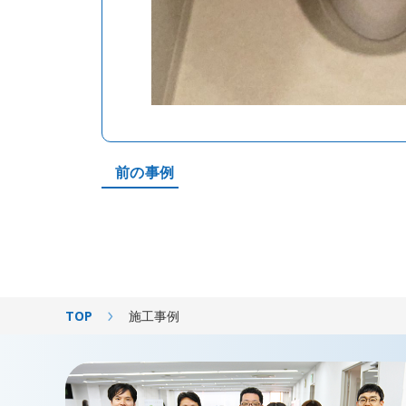
品番
※取扱説明書
トイレ
温水洗浄
前の事例
蛇口
給湯器
便器左側
TOP
施工事例