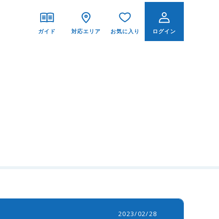
ガイド
対応エリア
お気に入り
ログイン
ご利用ガイド
交換の達人が選ばれる理由
交換の達人の保証とは？
工事価格表
よくあるご質問
2023/02/28