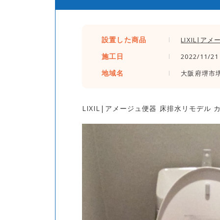
設置した商品
LIXIL|ア
施工日
2022/11/21
地域名
大阪府堺市
LIXIL|アメージュ便器 床排水リモデル カ